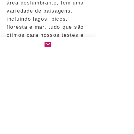
área deslumbrante, tem uma
variedade de paisagens,
incluindo lagos, picos,
floresta e mar, tudo
que são
ótimos para nossos testes e
aventuras em geral! É perfeito
para testar todos os
equipamentos de vestuário,
pois muitas vezes temos
todas as quatro estações em
um dia – chovendo em um
minuto, ensolarado no outro!
De Aberystwyth, uma pequena
e
ancestral
cidade costeira
com acesso
Beira-Mar,