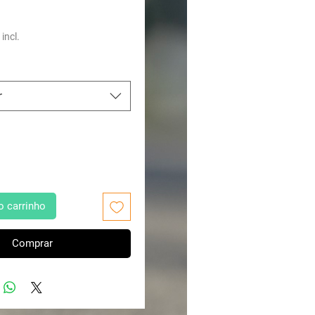
eço
 incl.
r
o carrinho
Comprar