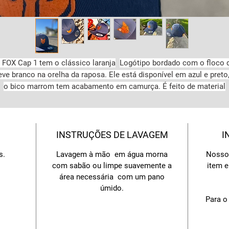
 FOX Cap 1 tem o clássico laranja
Logótipo bordado com o floco 
eve branco na orelha da raposa. Ele está disponível em azul e preto,
o bico marrom tem acabamento em camurça. É feito de material
esistente e oferece excelente proteção solar. Ele tem um ajustador 
tampa de encaixe de plástico na parte traseira.
Este produto não faz parte da nossa gama sustentável.
INSTRUÇÕES DE LAVAGEM
I
s.
Lavagem à mão em água morna
Nosso 
com sabão ou limpe suavemente a
item e
área necessária com um pano
úmido.
Para o