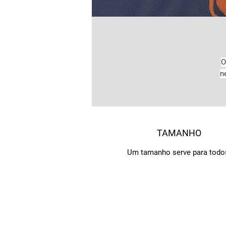
O
n
r
TAMANHO
Um tamanho serve para todo