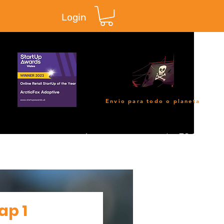
Login
Envio para todo o planeta
A construção de ESQUI
ap 1