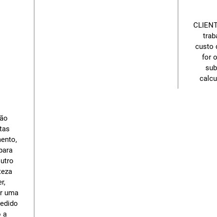
CLIENT
trab
custo 
for 
sub
calcu
não
tas
mento,
para
utro
teza
r,
ar uma
pedido
o a