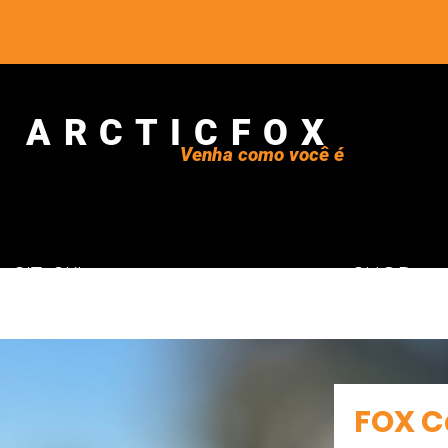
ARCTICFOX
Venha como você é
 SIT-SKI
SHOP
FOX C