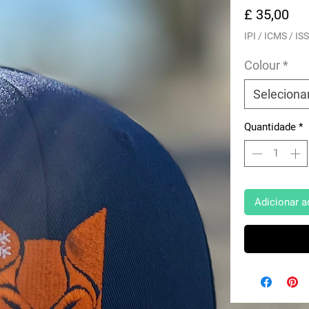
Pr
£ 35,00
IPI / ICMS / ISS
Colour
*
Seleciona
Quantidade
*
Adicionar a