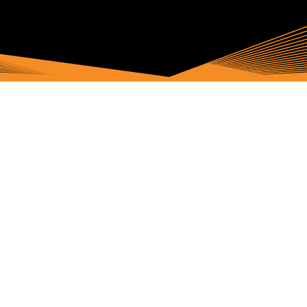
s autorais da ArcticFox