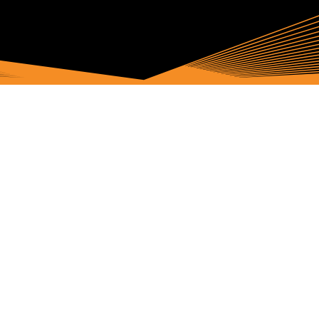
'ArcticFox', o logotipo